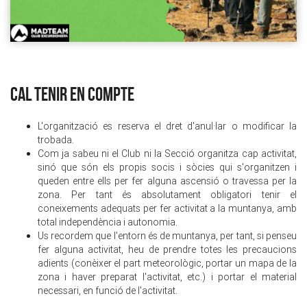
CAL TENIR EN COMPTE
L'organització es reserva el dret d'anul·lar o modificar la
trobada.
Com ja sabeu ni el Club ni la Secció organitza cap activitat,
sinó que són els propis socis i sòcies qui s'organitzen i
queden entre ells per fer alguna ascensió o travessa per la
zona. Per tant és absolutament obligatori tenir el
coneixements adequats per fer activitat a la muntanya, amb
total independència i autonomia.
Us recordem que l'entorn és de muntanya, per tant, si penseu
fer alguna activitat, heu de prendre totes les precaucions
adients (conèixer el part meteorològic, portar un mapa de la
zona i haver preparat l'activitat, etc.) i portar el material
necessari, en funció de l'activitat.