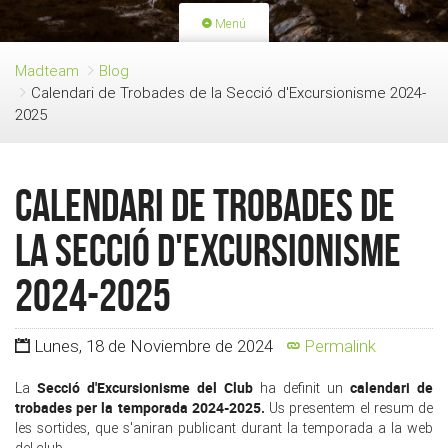
Menú
PORTADA
ACTIVIDADES
Madteam
Blog
Calendari de Trobades de la Secció d'Excursionisme 2024-
LICENCIAS
RENOVACIÓN CUOTA
2025
BLOG
QUIEN SOMOS
HAZTE SOCIO
Calendari de Trobades de
la Secció d'Excursionisme
2024-2025
Lunes, 18 de Noviembre de 2024
Permalink
Secció d'Excursionisme del Club
calendari de
La
ha definit un
trobades per la temporada 2024-2025.
Us presentem el resum de
les sortides, que s'aniran publicant durant la temporada a la web