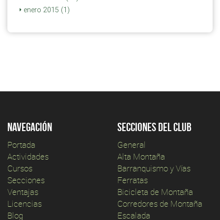
enero 2015 (1)
Navegación
Secciones del club
Portada
General
Actividades
Alta Montaña
Cursos
Barranquismo y Vías
Secciones
Ferratas
Ventajas
Bicicleta de Montaña
Licencias
Corredores de Montaña
Blog
Escalada