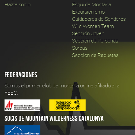
Hazte socio
Esquí de Montaña
Excursionismo
Cuidadores de Senderos
Wild Women Team
Sección Joven
Sección de Personas
Sordas
Sección de Raquetas
Federaciones
Somos el primer club de montaña online afiliado a la
FEEC.
Socis de Mountain Wilderness Catalunya