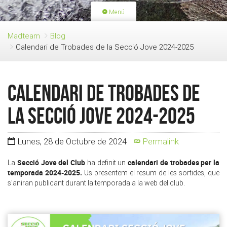
Menú
PORTADA
ACTIVIDADES
Madteam
Blog
Calendari de Trobades de la Secció Jove 2024-2025
LICENCIAS
RENOVACIÓN CUOTA
BLOG
QUIEN SOMOS
Calendari de Trobades de
HAZTE SOCIO
la Secció Jove 2024-2025
Lunes, 28 de Octubre de 2024
Permalink
Secció Jove del Club
calendari de trobades per la
La
ha definit un
temporada 2024-2025.
Us presentem el resum de les sortides, que
s'aniran publicant durant la temporada a la web del club.