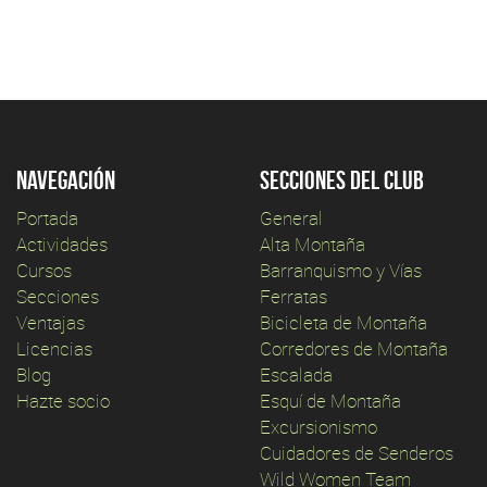
Navegación
Secciones del club
Portada
General
Actividades
Alta Montaña
Cursos
Barranquismo y Vías
Secciones
Ferratas
Ventajas
Bicicleta de Montaña
Licencias
Corredores de Montaña
Blog
Escalada
Hazte socio
Esquí de Montaña
Excursionismo
Cuidadores de Senderos
Wild Women Team