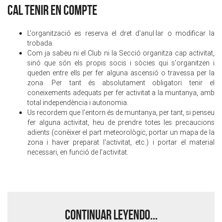
CAL TENIR EN COMPTE
L'organització es reserva el dret d'anul·lar o modificar la
trobada.
Com ja sabeu ni el Club ni la Secció organitza cap activitat,
sinó que són els propis socis i sòcies qui s'organitzen i
queden entre ells per fer alguna ascensió o travessa per la
zona. Per tant és absolutament obligatori tenir el
coneixements adequats per fer activitat a la muntanya, amb
total independència i autonomia.
Us recordem que l'entorn és de muntanya, per tant, si penseu
fer alguna activitat, heu de prendre totes les precaucions
adients (conèixer el part meteorològic, portar un mapa de la
zona i haver preparat l'activitat, etc.) i portar el material
necessari, en funció de l'activitat.
Continuar leyendo...