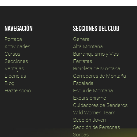
Navegación
Secciones del club
Portada
General
Actividades
Alta Montaña
Cursos
Barranquismo y Vías
Secciones
Ferratas
Ventajas
Bicicleta de Montaña
Licencias
Corredores de Montaña
Blog
Escalada
Hazte socio
Esquí de Montaña
Excursionismo
Cuidadores de Senderos
Wild Women Team
Sección Joven
Sección de Personas
Sordas