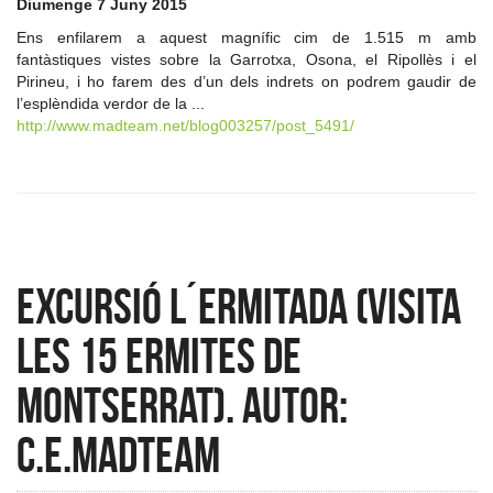
Diumenge 7 Juny 2015
Ens enfilarem a aquest magnífic cim de 1.515 m amb
fantàstiques vistes sobre la Garrotxa, Osona, el Ripollès i el
Pirineu, i ho farem des d’un dels indrets on podrem gaudir de
l’esplèndida verdor de la ...
http://www.madteam.net/blog003257/post_5491/
Excursió l´Ermitada (visita
les 15 ermites de
Montserrat). Autor:
c.e.madteam