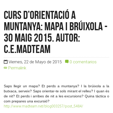
Curs d’Orientació a
muntanya: mapa i brúixola -
30 maig 2015. Autor:
c.e.madteam
Viernes, 22 de Mayo de 2015
0 comentarios
Permalink
Saps llegir un mapa? Et perds a muntanya? I la brúixola a la
butxaca, serveix? Saps orientar-te sols mirant el relleu?
I quan és
de nit? Et perds i arribes de nit a les excursions? Quina tàctica o
com prepares una excursió?
http://www.madteam.net/blog003257/post_5484/