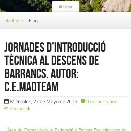
Menú
PORTADA
ACTIVIDADES
Madteam
Blog
LICENCIAS
RENOVACIÓN CUOTA
BLOG
QUIEN SOMOS
Jornades d’introducció
HAZTE SOCIO
Tècnica al descens de
Barrancs. Autor:
c.e.madteam
Miércoles, 27 de Mayo de 2015
0 comentarios
Permalink
L’
Àrea de Formació de la Federació d’Entitats Excursionistes de