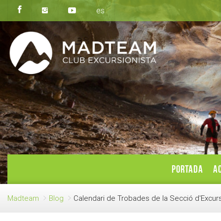
es
PORTADA
AC
Madteam
Blog
Calendari de Trobades de la Secció d'Excur