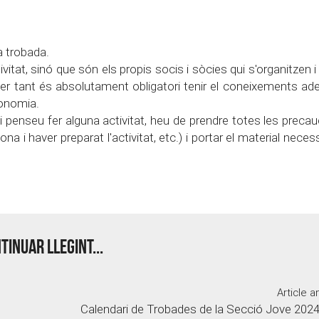
la trobada.
vitat, sinó que són els propis socis i sòcies qui s'organitzen 
Per tant és absolutament obligatori tenir el coneixements ad
tonomia.
 penseu fer alguna activitat, heu de prendre totes les preca
a i haver preparat l'activitat, etc.) i portar el material necess
tinuar llegint...
Article a
Calendari de Trobades de la Secció Jove 202