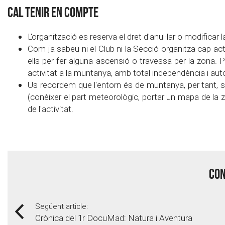
CAL TENIR EN COMPTE
L'organització es reserva el dret d'anul·lar o modificar 
Com ja sabeu ni el Club ni la Secció organitza cap acti
ells per fer alguna ascensió o travessa per la zona. 
activitat a la muntanya, amb total independència i au
Us recordem que l'entorn és de muntanya, per tant, si
(conèixer el part meteorològic, portar un mapa de la zon
de l'activitat.
Con
Següent article:
Crònica del 1r DocuMad: Natura i Aventura