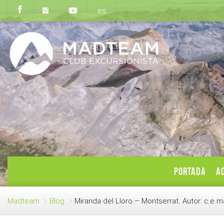
es
PORTADA
AC
Madteam
Blog
Miranda del Lloro – Montserrat. Autor: c.e