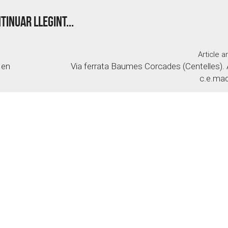
tinuar llegint...
Article a
 en
Via ferrata Baumes Corcades (Centelles). 
c.e.ma