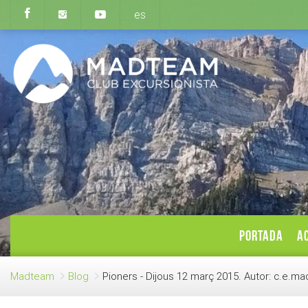
es
PORTADA
AC
Madteam
Blog
Pioners - Dijous 12 març 2015. Autor: c.e.m