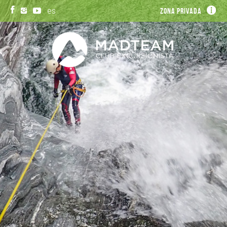
es
Zona privada