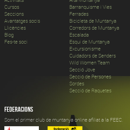
Cursos
Barranquisme i Vies
Seccions
Ferrades
Avantatges socis
Bicicleta de Muntanya
Llicències
Corredors de Muntanya
Blog
Escalada
Fes-te soci
Esqui de Muntanya
Excursionisme
Cuidadors de Senders
Wild Women Team
Secció Jove
Secció de Persones
Sordes
Secció de Raquetes
Federacions
Som el primer club de muntanya online afiliat a la FEEC.