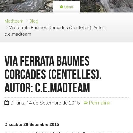
Menú
PORTADA
ACTIVITATS
Madteam
Blog
Via ferrata Baumes Corcades (Centelles). Autor:
LLICÈNCIES
RENOVACIÓ QUOTA
c.e.madteam
BLOG
QUI SOM
FES-TE SOCI
Via ferrata Baumes
Corcades (Centelles).
Autor: c.e.madteam
Dilluns, 14 de Setembre de 2015
Permalink
Dissabte 26 Setembre 2015