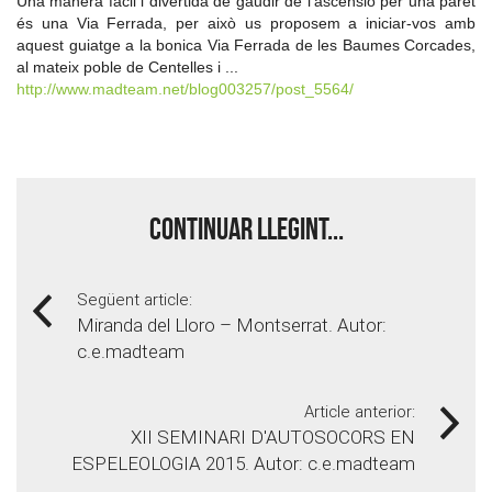
Una manera fàcil i divertida de gaudir de l'ascensió per una paret
és una Via Ferrada, per això us proposem a iniciar-vos amb
aquest guiatge a la bonica Via Ferrada de les Baumes Corcades,
al mateix poble de Centelles i ...
http://www.madteam.net/blog003257/post_5564/
Continuar llegint...
Següent article:
Miranda del Lloro – Montserrat. Autor:
c.e.madteam
Article anterior:
XII SEMINARI D'AUTOSOCORS EN
ESPELEOLOGIA 2015. Autor: c.e.madteam