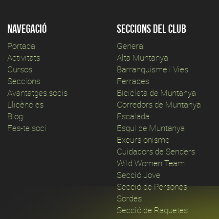
Navegació
Seccions del club
Portada
General
Activitats
Alta Muntanya
Cursos
Barranquisme i Vies
Seccions
Ferrades
Avantatges socis
Bicicleta de Muntanya
Llicències
Corredors de Muntanya
Blog
Escalada
Fes-te soci
Esqui de Muntanya
Excursionisme
Cuidadors de Senders
Wild Women Team
Secció Jove
Secció de Persones
Sordes
Secció de Raquetes