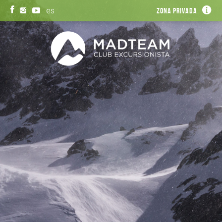
es
Zona privada