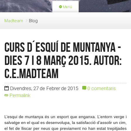
Menú
PORTADA
ACTIVITATS
Madteam
Blog
LLICÈNCIES
RENOVACIÓ QUOTA
BLOG
QUI SOM
Curs d´esquí de muntanya -
FES-TE SOCI
Dies 7 i 8 Març 2015. Autor:
c.e.madteam
Divendres, 27 de Febrer de 2015
0 comentaris
Permalink
L’esqui de muntanya és un esport que enganxa. L’entorn verge i
salvatge en el qual es desenvolupa, la satisfacció d’assolir un cim,
el fet de lliscar per neus que previament no han estat trepitjades