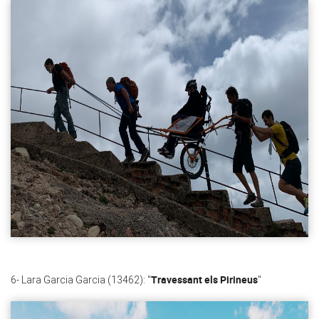
Travessant els Pirineus
6- Lara Garcia Garcia (13462): "
"