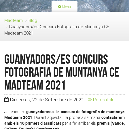
Menú
PORTADA
ACTIVITATS
Madteam
Blog
Guanyadors/es Concurs Fotografia de Muntanya CE
LLICÈNCIES
RENOVACIÓ QUOTA
Madteam 2021
BLOG
QUI SOM
FES-TE SOCI
Guanyadors/es Concurs
Fotografia de Muntanya CE
Madteam 2021
Dimecres, 22 de Setembre de 2021
Permalink
guanyadors/es
concurs de fotografia de muntanya
Ja tenim els
del
Madteam 2021
contactarem
. Durant aquesta i la propera setmana
amb els 10 primers classificats
premis (Vaude,
per a fer arribar els
GrZero, Equipa't i Cerclesport)