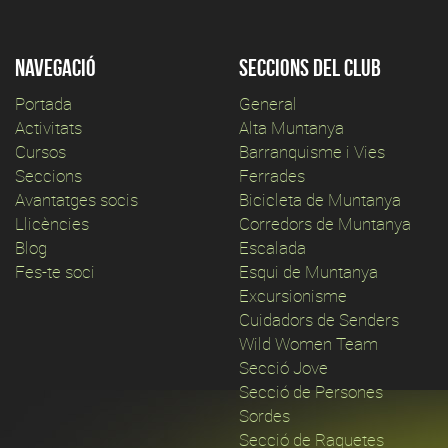
Navegació
Seccions del club
Portada
General
Activitats
Alta Muntanya
Cursos
Barranquisme i Vies
Seccions
Ferrades
Avantatges socis
Bicicleta de Muntanya
Llicències
Corredors de Muntanya
Blog
Escalada
Fes-te soci
Esqui de Muntanya
Excursionisme
Cuidadors de Senders
Wild Women Team
Secció Jove
Secció de Persones
Sordes
Secció de Raquetes