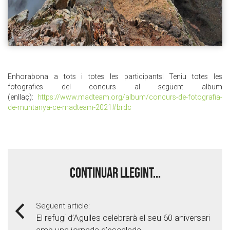
Enhorabona a tots i totes les participants! Teniu totes les
fotografies del concurs al següent album
(enllaç):
https://www.madteam.org/album/concurs-de-fotografia-
de-muntanya-ce-madteam-2021#brdc
Continuar llegint...
Següent article:
El refugi d’Agulles celebrarà el seu 60 aniversari
amb una jornada d’escalada