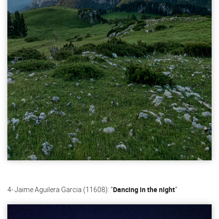
Dancing in the night
4- Jaime Aguilera Garcia (11608): "
"