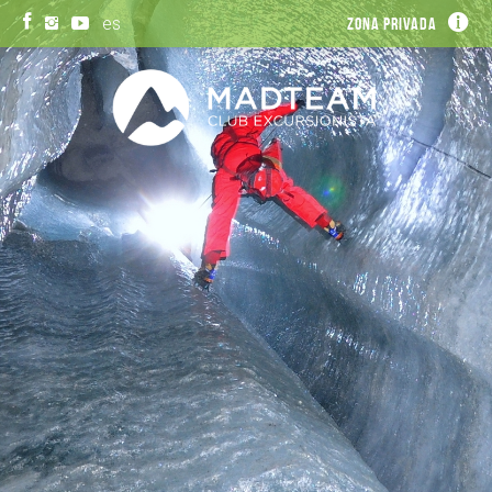
es
Zona privada