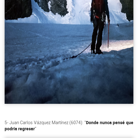
Donde nunca pensé que
5- Juan Carlos Vázquez Martínez (6074): "
podría regresar
"