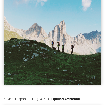
Equilibri Ambiental
7- Manel España i Lluis (13143): "
"