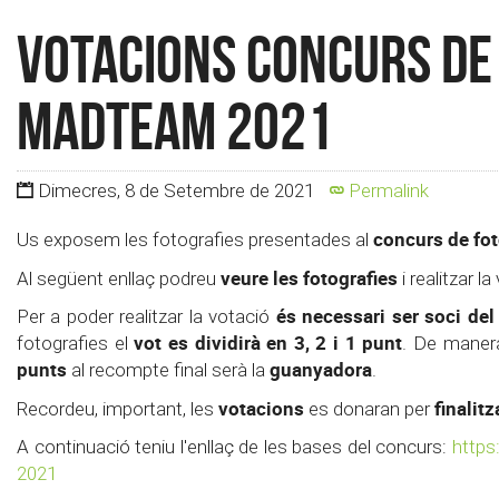
Votacions Concurs de
MadTeam 2021
Dimecres, 8 de Setembre de 2021
Permalink
concurs de fo
Us exposem les fotografies presentades al
veure les fotografies
Al següent enllaç podreu
i realitzar l
és necessari ser soci del
Per a poder realitzar la votació
vot es dividirà en 3, 2 i 1 punt
fotografies el
. De manera
punts
guanyadora
al recompte final serà la
.
votacions
finalit
Recordeu, important, les
es donaran per
A continuació teniu l'enllaç de les bases del concurs:
https
2021