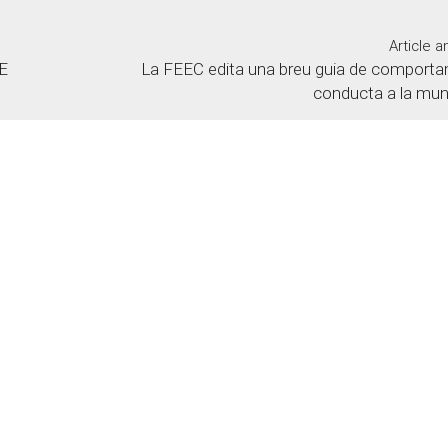
Article a
E
La FEEC edita una breu guia de comporta
conducta a la mu