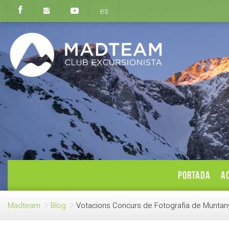
es
PORTADA
AC
Madteam
Blog
Votacions Concurs de Fotografia de Munt