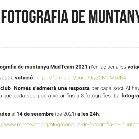
 Fotografia de Muntan
tografia de muntanya MadTeam 2021
vota
i l'enllaç per a les
votació
a vostra
:
https://forms.gle/6urjJKkzZ2MdMxdEA
 club
Només s'admetrà una resposta
.
per cada soci. Al ha
fotogr
 que cada soci podrà votar fins a 3 fotografies. La
zades
14 de setembre
a les 24h
el
(de 2021)
.
://www.madteam.org/blog/concurs-de-fotografia-de-munta